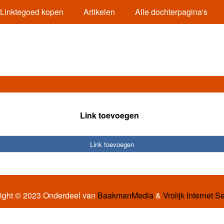
Linktegoed kopen
Artikelen
Alle dochterpagina's
Link toevoegen
Link toevoegen
ight © 2023 Onderdeel van
BaakmanMedia
&
Vrolijk Internet S